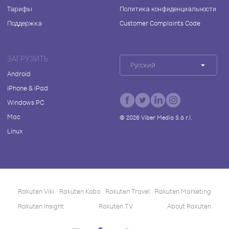
Тарифы
Политика конфиденциальности
Поддержка
Customer Complaints Code
ЗАГРУЗИТЬ
Русский
Android
iPhone & iPad
Windows PC
Mac
©
2026
Viber Media S.à r.l.
Linux
Rakuten Viki
Rakuten Kobo
Rakuten Travel
Rakuten Marketing
Rakuten Insight
Rakuten TV
About Rakuten