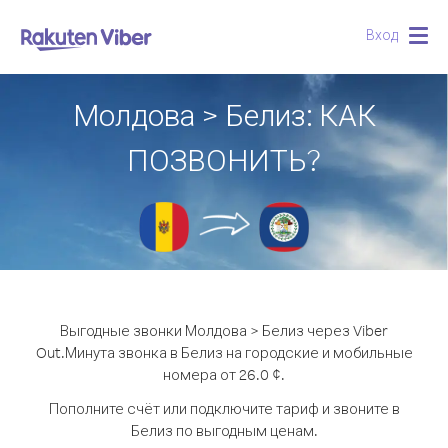
Вход
Togg
navig
Молдова > Белиз: КАК
ПОЗВОНИТЬ?
Выгодные звонки Молдова > Белиз через Viber
Out.
Минута звонка в Белиз на городские и мобильные
номера от 26.0 ¢.
Пополните счёт или подключите тариф и звоните в
Белиз по выгодным ценам.