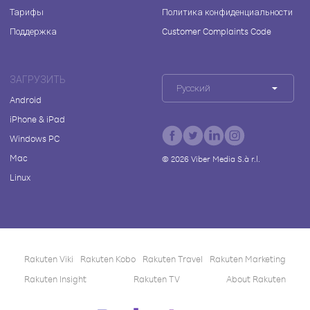
Тарифы
Политика конфиденциальности
Поддержка
Customer Complaints Code
ЗАГРУЗИТЬ
Русский
Android
iPhone & iPad
Windows PC
Mac
©
2026
Viber Media S.à r.l.
Linux
Rakuten Viki
Rakuten Kobo
Rakuten Travel
Rakuten Marketing
Rakuten Insight
Rakuten TV
About Rakuten