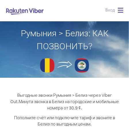
Вход
Togg
navig
Румыния > Белиз: КАК
ПОЗВОНИТЬ?
Выгодные звонки Румыния > Белиз через Viber
Out.
Минута звонка в Белиз на городские и мобильные
номера от 30.9 ¢.
Пополните счёт или подключите тариф и звоните в
Белиз по выгодным ценам.