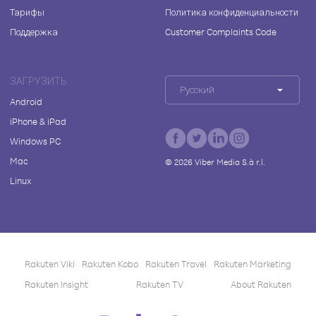
Тарифы
Политика конфиденциальности
Поддержка
Customer Complaints Code
ЗАГРУЗИТЬ
Русский
Android
iPhone & iPad
Windows PC
Mac
©
2026
Viber Media S.à r.l.
Linux
Rakuten Viki
Rakuten Kobo
Rakuten Travel
Rakuten Marketing
Rakuten Insight
Rakuten TV
About Rakuten