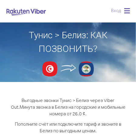
Вход
Togg
navig
Тунис > Белиз: КАК
ПОЗВОНИТЬ?
Выгодные звонки Тунис > Белиз через Viber
Out.
Минута звонка в Белиз на городские и мобильные
номера от 26.0 ¢.
Пополните счёт или подключите тариф и звоните в
Белиз по выгодным ценам.