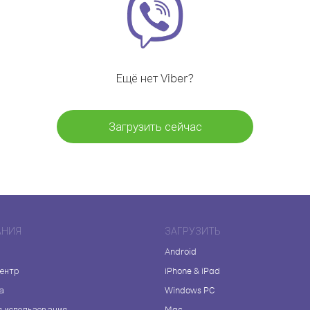
Ещё нет Viber?
Загрузить сейчас
АНИЯ
ЗАГРУЗИТЬ
Android
центр
iPhone & iPad
а
Windows PC
я использования
Mac