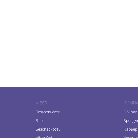
VIBER
КОМП
Возможности
О Viber
Блог
Бренд-
Безопасность
Карьер
Viber Out
Услови