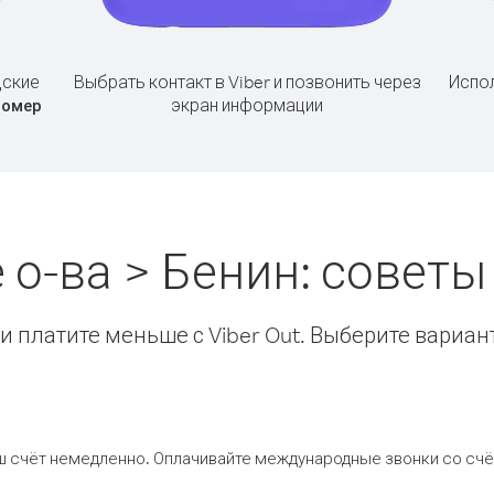
дские
Выбрать контакт в Viber и позвонить через
Испол
экран информации
номер
 о-ва > Бенин: совет
 платите меньше с Viber Out. Выберите вариан
ш счёт немедленно. Оплачивайте международные звонки со счёт