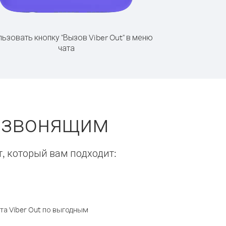
ьзовать кнопку "Вызов Viber Out" в меню
чата
ы звонящим
т, который вам подходит:
а Viber Out по выгодным