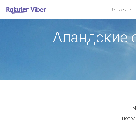
Загрузить
Аландские 
М
Пополн