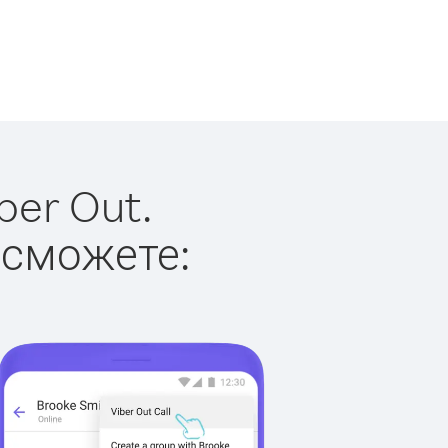
ber Out.
 сможете: