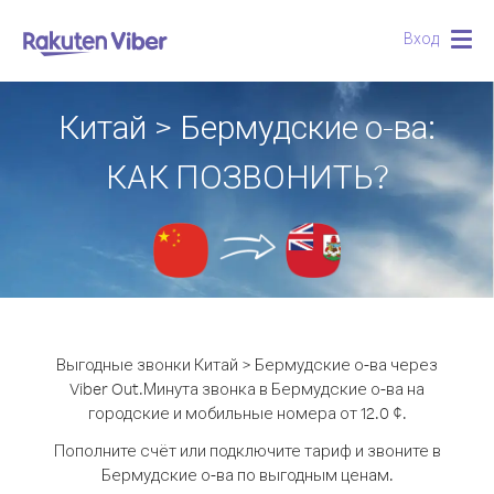
Вход
Togg
navig
Китай > Бермудские о-ва:
КАК ПОЗВОНИТЬ?
Выгодные звонки Китай > Бермудские о-ва через
Viber Out.
Минута звонка в Бермудские о-ва на
городские и мобильные номера от 12.0 ¢.
Пополните счёт или подключите тариф и звоните в
Бермудские о-ва по выгодным ценам.