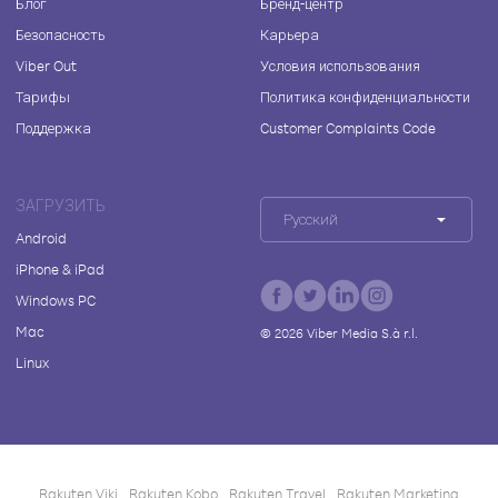
Блог
Бренд-центр
Безопасность
Карьера
Viber Out
Условия использования
Тарифы
Политика конфиденциальности
Поддержка
Customer Complaints Code
ЗАГРУЗИТЬ
Русский
Android
iPhone & iPad
Windows PC
Mac
©
2026
Viber Media S.à r.l.
Linux
Rakuten Viki
Rakuten Kobo
Rakuten Travel
Rakuten Marketing