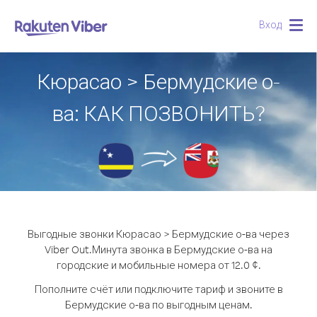
Вход
Togg
navig
Кюрасао > Бермудские о-
ва: КАК ПОЗВОНИТЬ?
Выгодные звонки Кюрасао > Бермудские о-ва через
Viber Out.
Минута звонка в Бермудские о-ва на
городские и мобильные номера от 12.0 ¢.
Пополните счёт или подключите тариф и звоните в
Бермудские о-ва по выгодным ценам.