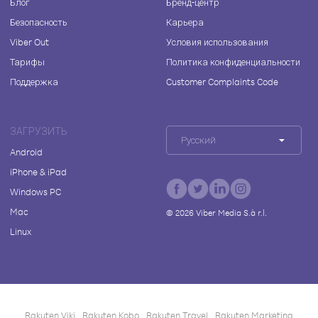
Блог
Бренд-центр
Безопасность
Карьера
Viber Out
Условия использования
Тарифы
Политика конфиденциальности
Поддержка
Customer Complaints Code
ЗАГРУЗИТЬ
Русский
Android
iPhone & iPad
Windows PC
Mac
©
2026
Viber Media S.à r.l.
Linux
Rakuten Viki
Rakuten Kobo
Rakuten Travel
Rakuten Marketing