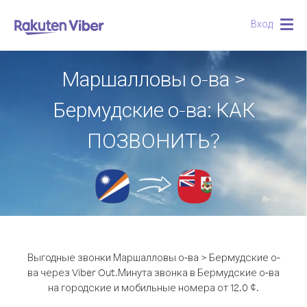
Вход
Togg
navig
Маршалловы о-ва >
Бермудские о-ва: КАК
ПОЗВОНИТЬ?
Выгодные звонки Маршалловы о-ва > Бермудские о-
ва через Viber Out.
Минута звонка в Бермудские о-ва
на городские и мобильные номера от 12.0 ¢.