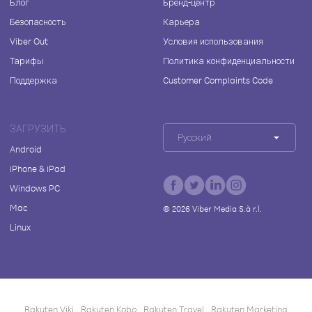
Блог
Бренд-центр
Безопасность
Карьера
Viber Out
Условия использования
Тарифы
Политика конфиденциальности
Поддержка
Customer Complaints Code
ЗАГРУЗИТЬ
Русский
Android
iPhone & iPad
Windows PC
Mac
©
2026
Viber Media S.à r.l.
Linux
Rakuten Viki
Rakuten Kobo
Rakuten Travel
Rakuten Marketing