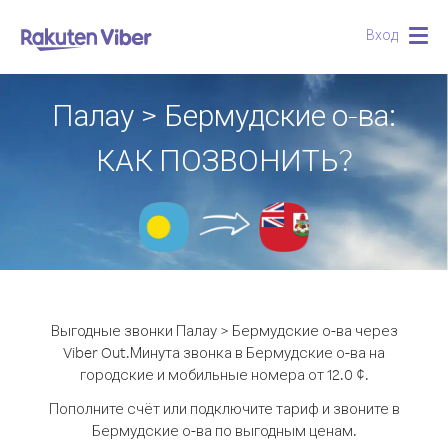
Вход
Togg
navig
Палау > Бермудские о-ва:
КАК ПОЗВОНИТЬ?
Выгодные звонки Палау > Бермудские о-ва через
Viber Out.
Минута звонка в Бермудские о-ва на
городские и мобильные номера от 12.0 ¢.
Пополните счёт или подключите тариф и звоните в
Бермудские о-ва по выгодным ценам.