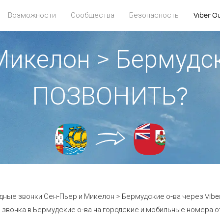
Возможности
Сообщества
Безопасность
Viber O
Микелон > Бермудск
ПОЗВОНИТЬ?
дные звонки Сен-Пьер и Микелон > Бермудские о-ва через Viber
 звонка в Бермудские о-ва на городские и мобильные номера от 