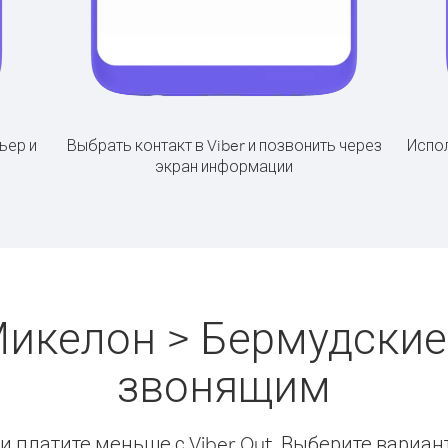
ьер и
Выбрать контакт в Viber и позвонить через
Испол
экран информации
Микелон > Бермудские 
звонящим
 платите меньше с Viber Out. Выберите вариан