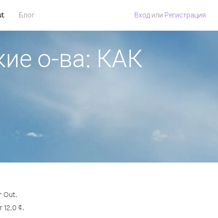
ut
Блог
Вход
или
Регистрация
ие о-ва: КАК
 Out.
12.0 ¢.