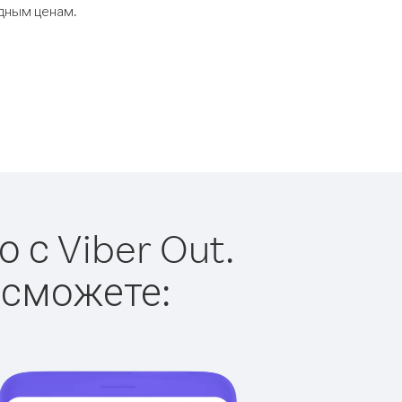
одным ценам.
 с Viber Out.
 сможете: