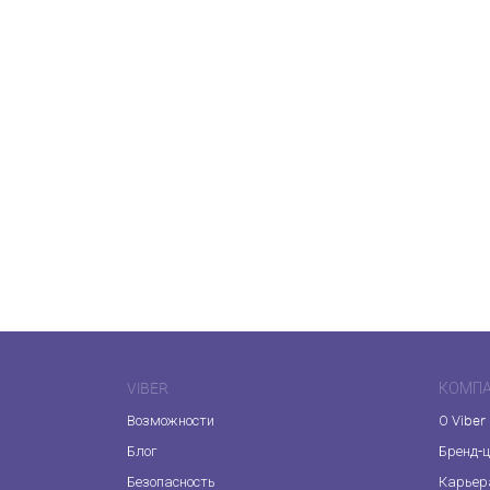
VIBER
КОМП
Возможности
О Viber
Блог
Бренд-
Безопасность
Карьер