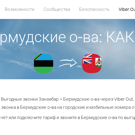
Возможности
Сообщества
Безопасность
Viber O
ермудские о-ва: К
Выгодные звонки Занзибар > Бермудские о-ва через Viber Out.
 звонка в Бермудские о-ва на городские и мобильные номера от 
чёт или подключите тариф и звоните в Бермудские о-ва по выг