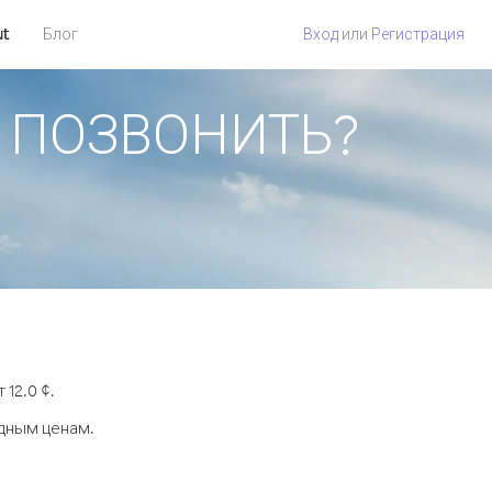
ut
Блог
Вход
или
Регистрация
АК ПОЗВОНИТЬ?
12.0 ¢.
одным ценам.