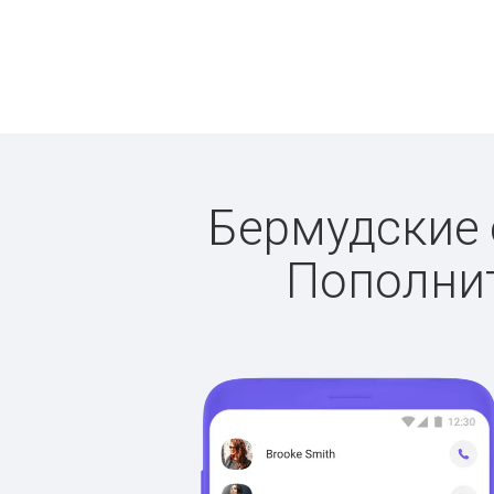
Бермудские о
Пополнит