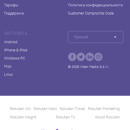
Тарифы
Политика конфиденциальности
Поддержка
Customer Complaints Code
ЗАГРУЗИТЬ
Русский
Android
iPhone & iPad
Windows PC
Mac
©
2026
Viber Media S.à r.l.
Linux
Rakuten Viki
Rakuten Kobo
Rakuten Travel
Rakuten Marketing
Rakuten Insight
Rakuten TV
About Rakuten