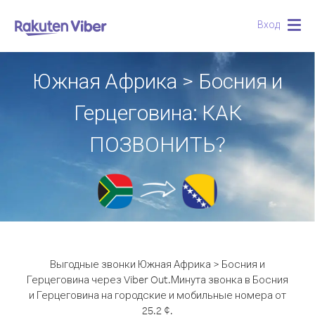
Вход
Togg
navig
Южная Африка > Босния и
Герцеговина: КАК
ПОЗВОНИТЬ?
Выгодные звонки Южная Африка > Босния и
Герцеговина через Viber Out.
Минута звонка в Босния
и Герцеговина на городские и мобильные номера от
25.2 ¢.