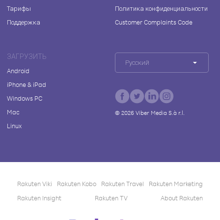
Тарифы
Политика конфиденциальности
Поддержка
Customer Complaints Code
ЗАГРУЗИТЬ
Русский
Android
iPhone & iPad
Windows PC
Mac
©
2026
Viber Media S.à r.l.
Linux
Rakuten Viki
Rakuten Kobo
Rakuten Travel
Rakuten Marketing
Rakuten Insight
Rakuten TV
About Rakuten