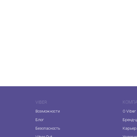
VIBER
КОМП
Возможности
О Viber
Блог
Бренд-
Безопасность
Карьер
Viber Out
Услови