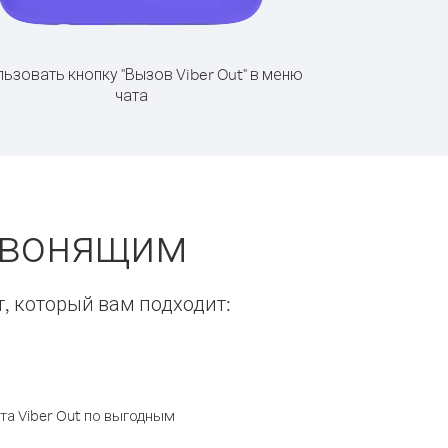
ьзовать кнопку "Вызов Viber Out" в меню
чата
 звонящим
т, который вам подходит:
а Viber Out по выгодным