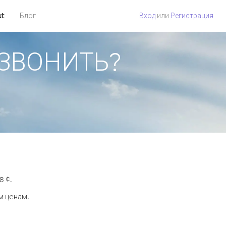
ut
Блог
Вход
или
Регистрация
ПОЗВОНИТЬ?
8 ¢.
м ценам.