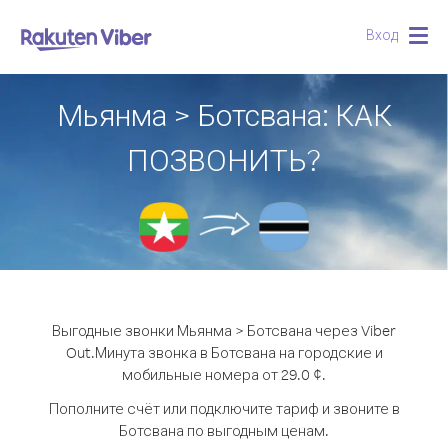
Вход
Togg
navig
Мьянма > Ботсвана: КАК
ПОЗВОНИТЬ?
Выгодные звонки Мьянма > Ботсвана через Viber
Out.
Минута звонка в Ботсвана на городские и
мобильные номера от 29.0 ¢.
Пополните счёт или подключите тариф и звоните в
Ботсвана по выгодным ценам.