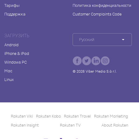
Тарифы
Политика конфиденциальности
Поддержка
Customer Complaints Code
ЗАГРУЗИТЬ
Русский
Android
iPhone & iPad
Windows PC
Mac
©
2026
Viber Media S.à r.l.
Linux
Rakuten Viki
Rakuten Kobo
Rakuten Travel
Rakuten Marketing
Rakuten Insight
Rakuten TV
About Rakuten