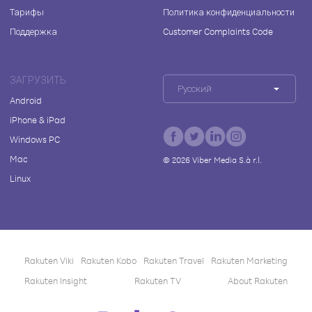
Тарифы
Политика конфиденциальности
Поддержка
Customer Complaints Code
ЗАГРУЗИТЬ
Русский
Android
iPhone & iPad
Windows PC
Mac
©
2026
Viber Media S.à r.l.
Linux
Rakuten Viki
Rakuten Kobo
Rakuten Travel
Rakuten Marketing
Rakuten Insight
Rakuten TV
About Rakuten