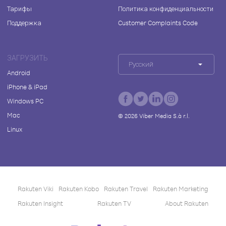
Тарифы
Политика конфиденциальности
Поддержка
Customer Complaints Code
ЗАГРУЗИТЬ
Русский
Android
iPhone & iPad
Windows PC
Mac
©
2026
Viber Media S.à r.l.
Linux
Rakuten Viki
Rakuten Kobo
Rakuten Travel
Rakuten Marketing
Rakuten Insight
Rakuten TV
About Rakuten