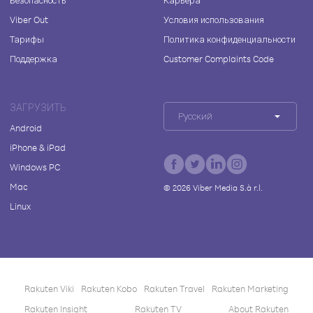
Безопасность
Карьера
Viber Out
Условия использования
Тарифы
Политика конфиденциальности
Поддержка
Customer Complaints Code
ЗАГРУЗИТЬ
Русский
Android
iPhone & iPad
Windows PC
Mac
©
2026
Viber Media S.à r.l.
Linux
Rakuten Viki
Rakuten Kobo
Rakuten Travel
Rakuten Marketing
Rakuten Insight
Rakuten TV
About Rakuten