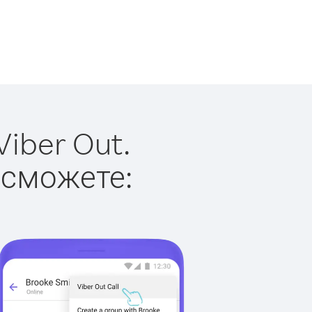
iber Out.
 сможете: