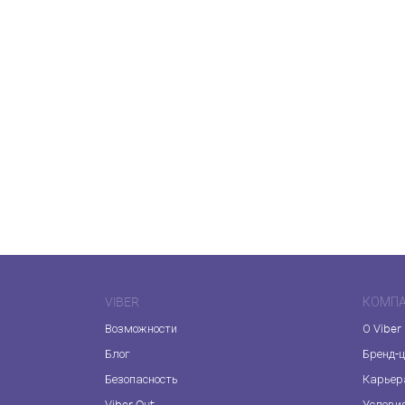
VIBER
КОМП
Возможности
О Viber
Блог
Бренд-
Безопасность
Карьер
Viber Out
Услови