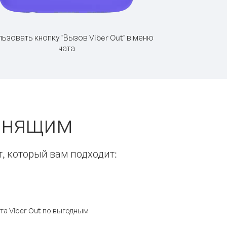
ьзовать кнопку "Вызов Viber Out" в меню
чата
вонящим
т, который вам подходит:
а Viber Out по выгодным