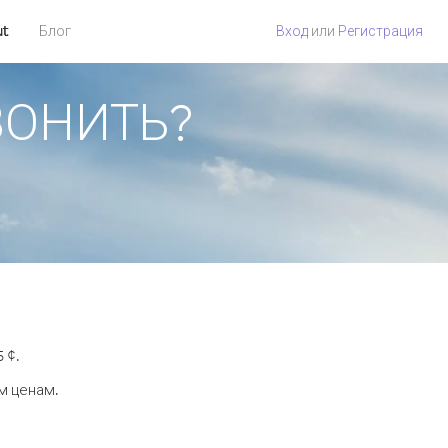
ut
Блог
Вход
или
Регистрация
ЗВОНИТЬ?
 ¢.
м ценам.