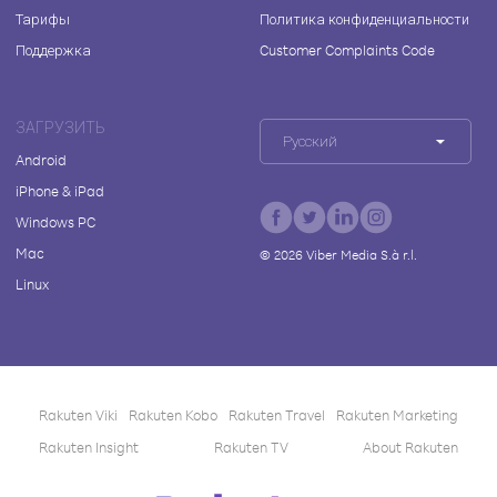
Тарифы
Политика конфиденциальности
Поддержка
Customer Complaints Code
ЗАГРУЗИТЬ
Русский
Android
iPhone & iPad
Windows PC
Mac
©
2026
Viber Media S.à r.l.
Linux
Rakuten Viki
Rakuten Kobo
Rakuten Travel
Rakuten Marketing
Rakuten Insight
Rakuten TV
About Rakuten