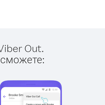
iber Out.
 сможете: