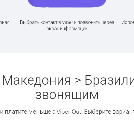
рная
Выбрать контакт в Viber и позвонить через
Испол
экран информации
 Македония > Бразили
звонящим
 платите меньше с Viber Out. Выберите вариан