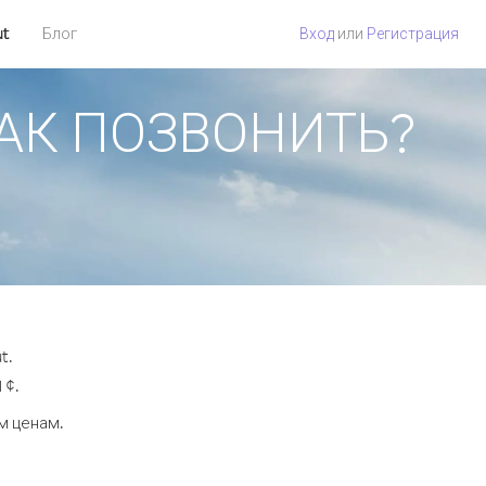
ut
Блог
Вход
или
Регистрация
 КАК ПОЗВОНИТЬ?
t.
 ¢.
м ценам.