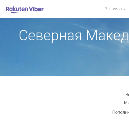
Загрузить
Северная Макед
В
Ми
Пополни