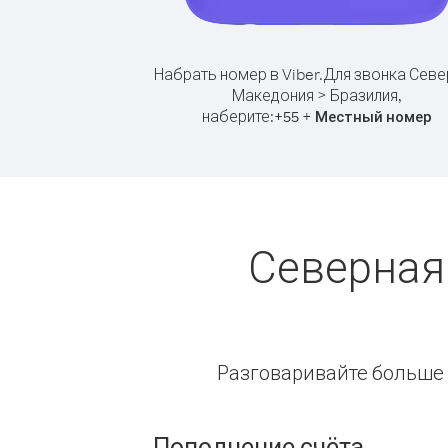
Набрать номер в Viber.
Для звонка Севе
Македония > Бразилия,
наберите:
+
+
55
Местный номер
Северная
Разговаривайте больше и
Пополнение счёта