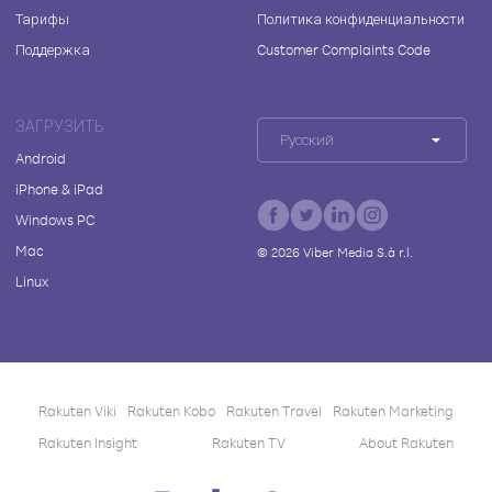
Тарифы
Политика конфиденциальности
Поддержка
Customer Complaints Code
ЗАГРУЗИТЬ
Русский
Android
iPhone & iPad
Windows PC
Mac
©
2026
Viber Media S.à r.l.
Linux
Rakuten Viki
Rakuten Kobo
Rakuten Travel
Rakuten Marketing
Rakuten Insight
Rakuten TV
About Rakuten