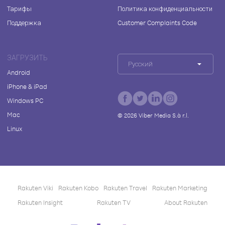
Тарифы
Политика конфиденциальности
Поддержка
Customer Complaints Code
ЗАГРУЗИТЬ
Русский
Android
iPhone & iPad
Windows PC
Mac
©
2026
Viber Media S.à r.l.
Linux
Rakuten Viki
Rakuten Kobo
Rakuten Travel
Rakuten Marketing
Rakuten Insight
Rakuten TV
About Rakuten