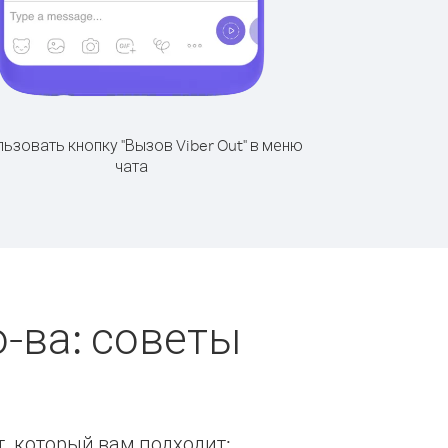
ьзовать кнопку "Вызов Viber Out" в меню
чата
-ва: советы
т, который вам подходит: