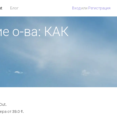
ut
Блог
Вход
или
Регистрация
е о-ва: КАК
Out.
ра от 39.0 ¢.