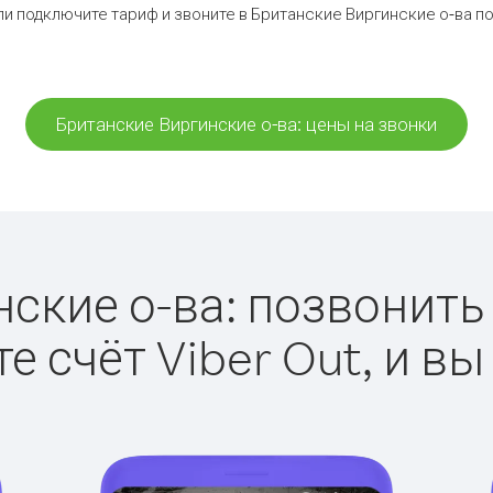
ли подключите тариф и звоните в Британские Виргинские о-ва п
Британские Виргинские о-ва: цены на звонки
ские о-ва: позвонить п
е счёт Viber Out, и вы