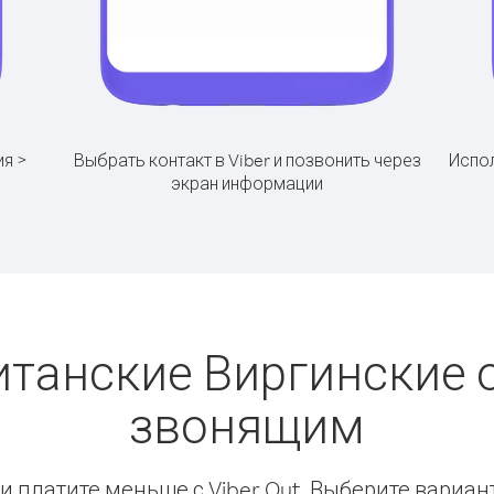
ия >
Выбрать контакт в Viber и позвонить через
Испол
экран информации
итанские Виргинские о
звонящим
 платите меньше с Viber Out. Выберите вариан