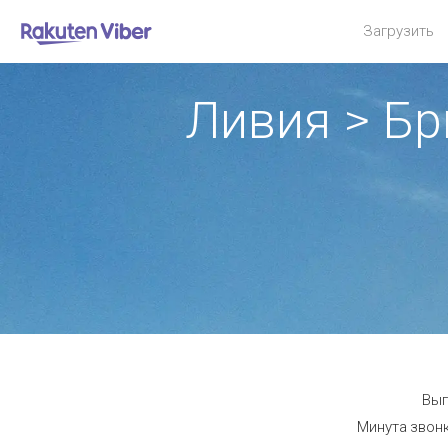
Загрузить
Ливия > Бр
Выг
Минута звонк