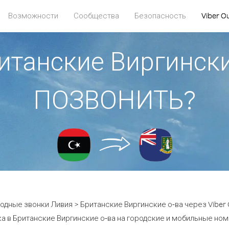
Возможности
Сообщества
Безопасность
Viber O
итанские Виргински
ПОЗВОНИТЬ?
одные звонки Ливия > Британские Виргинские о-ва через Viber 
а в Британские Виргинские о-ва на городские и мобильные номе