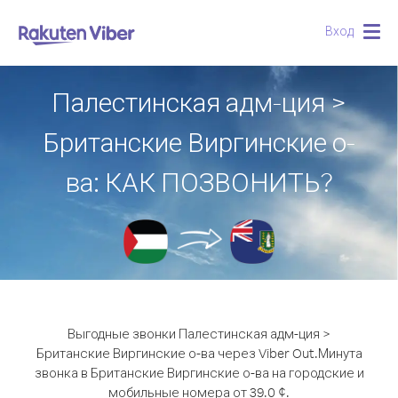
Вход
Togg
navig
Палестинская адм-ция >
Британские Виргинские о-
ва: КАК ПОЗВОНИТЬ?
Выгодные звонки Палестинская адм-ция >
Британские Виргинские о-ва через Viber Out.
Минута
звонка в Британские Виргинские о-ва на городские и
мобильные номера от 39.0 ¢.