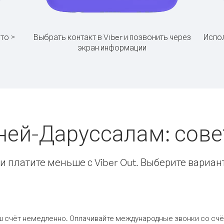
то >
Выбрать контакт в Viber и позвонить через
Испол
экран информации
уней-Даруссалам: сов
 платите меньше с Viber Out. Выберите вариан
ш счёт немедленно. Оплачивайте международные звонки со счёт