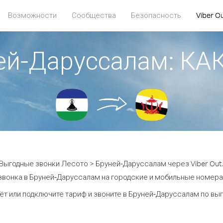
Возможности
Сообщества
Безопасность
Viber O
ней-Даруссалам: К
Выгодные звонки Лесото > Бруней-Даруссалам через Viber Out
звонка в Бруней-Даруссалам на городские и мобильные номера о
ёт или подключите тариф и звоните в Бруней-Даруссалам по вы