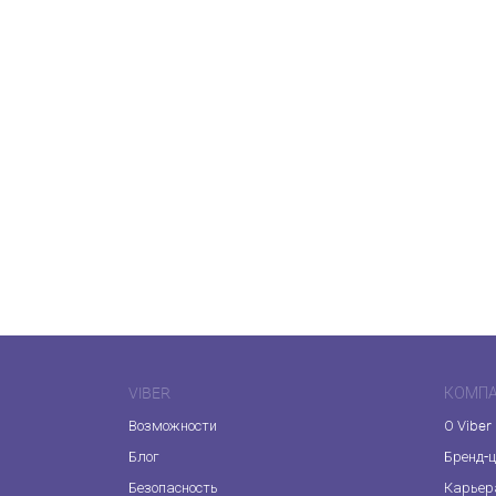
VIBER
КОМП
Возможности
О Viber
Блог
Бренд-
Безопасность
Карьер