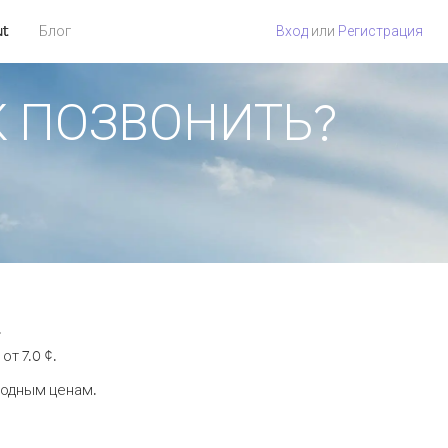
ut
Блог
Вход
или
Регистрация
АК ПОЗВОНИТЬ?
.
т 7.0 ¢.
годным ценам.