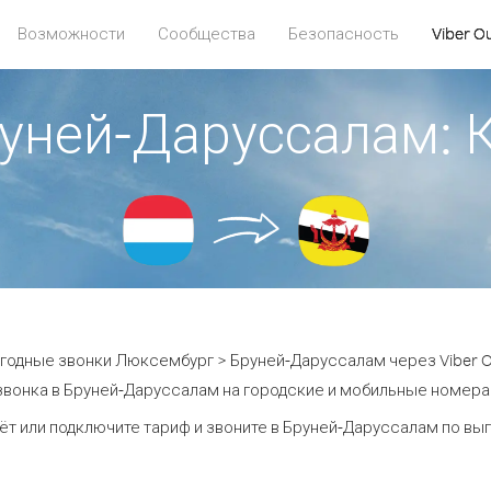
Возможности
Сообщества
Безопасность
Viber O
руней-Даруссалам:
годные звонки Люксембург > Бруней-Даруссалам через Viber O
звонка в Бруней-Даруссалам на городские и мобильные номера о
ёт или подключите тариф и звоните в Бруней-Даруссалам по вы