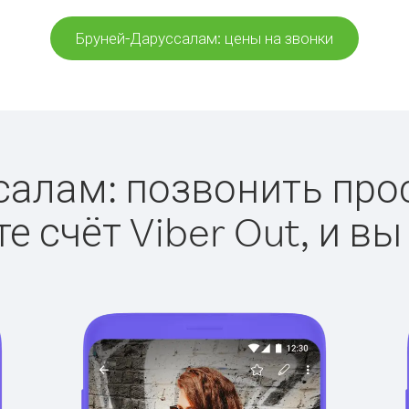
Бруней-Даруссалам: цены на звонки
алам: позвонить прост
е счёт Viber Out, и вы