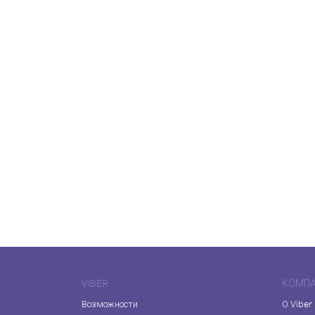
VIBER
КОМП
Возможности
О Viber