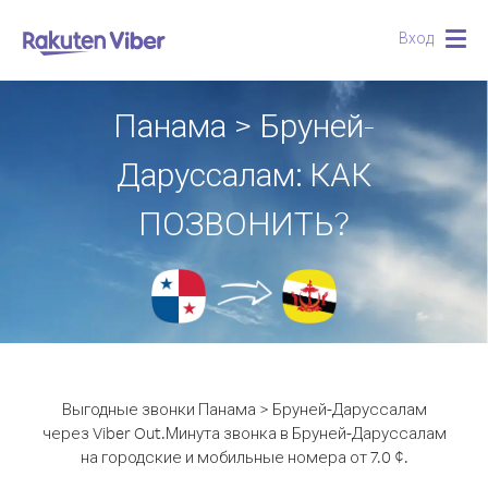
Вход
Togg
navig
Панама > Бруней-
Даруссалам: КАК
ПОЗВОНИТЬ?
Выгодные звонки Панама > Бруней-Даруссалам
через Viber Out.
Минута звонка в Бруней-Даруссалам
на городские и мобильные номера от 7.0 ¢.