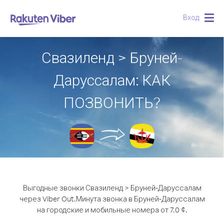
Вход
Togg
navig
Свазиленд > Бруней-
Даруссалам: КАК
ПОЗВОНИТЬ?
Выгодные звонки Свазиленд > Бруней-Даруссалам
через Viber Out.
Минута звонка в Бруней-Даруссалам
на городские и мобильные номера от 7.0 ¢.