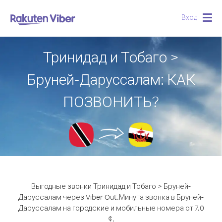
Вход
Togg
navig
Тринидад и Тобаго >
Бруней-Даруссалам: КАК
ПОЗВОНИТЬ?
Выгодные звонки Тринидад и Тобаго > Бруней-
Даруссалам через Viber Out.
Минута звонка в Бруней-
Даруссалам на городские и мобильные номера от 7.0
¢.