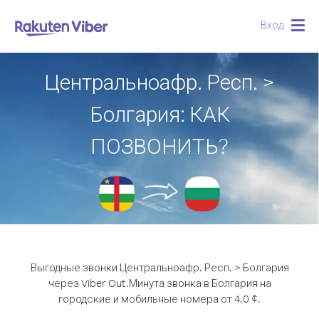
Вход
Togg
navig
Центральноафр. Респ. >
Болгария: КАК
ПОЗВОНИТЬ?
Выгодные звонки Центральноафр. Респ. > Болгария
через Viber Out.
Минута звонка в Болгария на
городские и мобильные номера от 4.0 ¢.