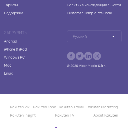
Тарифы
Политика конфиденциальности
Поддержка
Customer Complaints Code
ЗАГРУЗИТЬ
Русский
Android
iPhone & iPad
Windows PC
Mac
©
2026
Viber Media S.à r.l.
Linux
Rakuten Viki
Rakuten Kobo
Rakuten Travel
Rakuten Marketing
Rakuten Insight
Rakuten TV
About Rakuten