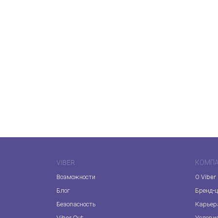
VIBER
КОМП
Возможности
О Viber
Блог
Бренд-
Безопасность
Карьер
Viber Out
Услови