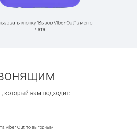
ьзовать кнопку "Вызов Viber Out" в меню
чата
 звонящим
т, который вам подходит:
а Viber Out по выгодным