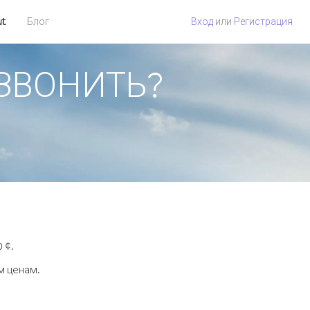
ut
Блог
Вход
или
Регистрация
ОЗВОНИТЬ?
 ¢.
м ценам.