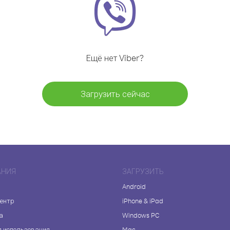
Ещё нет Viber?
Загрузить сейчас
АНИЯ
ЗАГРУЗИТЬ
Android
центр
iPhone & iPad
а
Windows PC
я использования
Mac