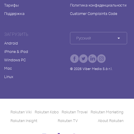
Тарифы
Политика конфиденциальности
Поддержка
Customer Complaints Code
ЗАГРУЗИТЬ
Русский
Android
iPhone & iPad
Windows PC
Mac
©
2026
Viber Media S.à r.l.
Linux
Rakuten Viki
Rakuten Kobo
Rakuten Travel
Rakuten Marketing
Rakuten Insight
Rakuten TV
About Rakuten