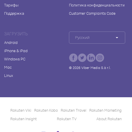
Тарифы
Политика конфиденциальности
Поддержка
Customer Complaints Code
ЗАГРУЗИТЬ
Русский
Android
iPhone & iPad
Windows PC
Mac
©
2026
Viber Media S.à r.l.
Linux
Rakuten Viki
Rakuten Kobo
Rakuten Travel
Rakuten Marketing
Rakuten Insight
Rakuten TV
About Rakuten