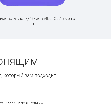
ьзовать кнопку "Вызов Viber Out" в меню
чата
вонящим
т, который вам подходит:
а Viber Out по выгодным