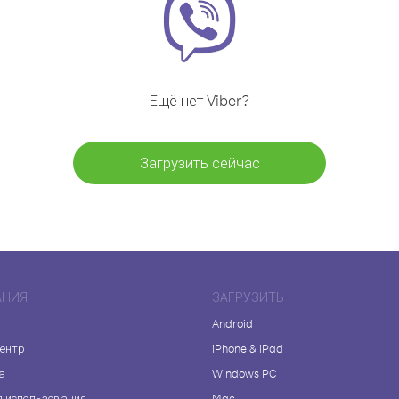
Ещё нет Viber?
Загрузить сейчас
АНИЯ
ЗАГРУЗИТЬ
Android
центр
iPhone & iPad
а
Windows PC
я использования
Mac