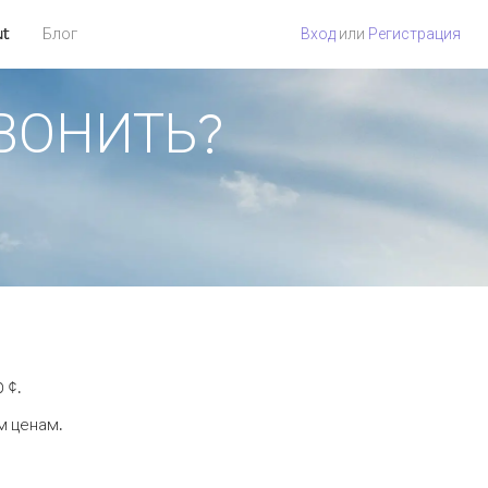
ut
Блог
Вход
или
Регистрация
ЗВОНИТЬ?
 ¢.
м ценам.