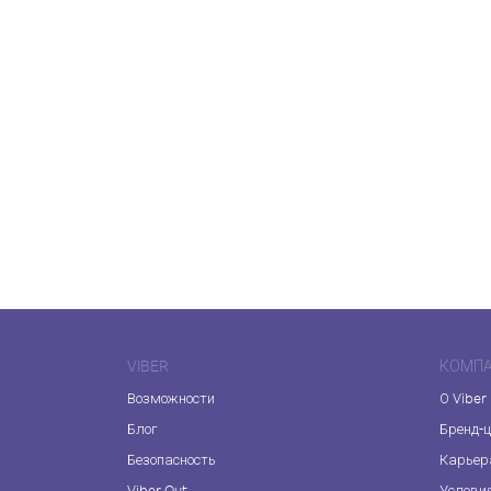
VIBER
КОМП
Возможности
О Viber
Блог
Бренд-
Безопасность
Карьер
Viber Out
Услови