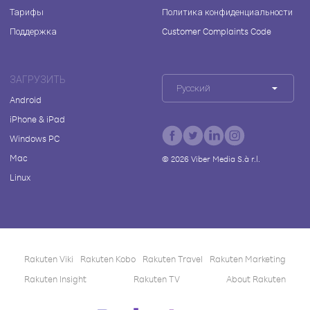
Тарифы
Политика конфиденциальности
Поддержка
Customer Complaints Code
ЗАГРУЗИТЬ
Русский
Android
iPhone & iPad
Windows PC
Mac
©
2026
Viber Media S.à r.l.
Linux
Rakuten Viki
Rakuten Kobo
Rakuten Travel
Rakuten Marketing
Rakuten Insight
Rakuten TV
About Rakuten