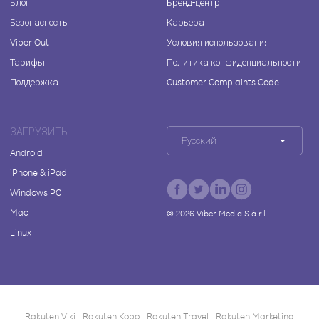
Блог
Бренд-центр
Безопасность
Карьера
Viber Out
Условия использования
Тарифы
Политика конфиденциальности
Поддержка
Customer Complaints Code
ЗАГРУЗИТЬ
Русский
Android
iPhone & iPad
Windows PC
Mac
©
2026
Viber Media S.à r.l.
Linux
Rakuten Viki
Rakuten Kobo
Rakuten Travel
Rakuten Marketing