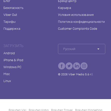
Блог
Бренд-центр
Безопасность
Карьера
Viber Out
Условия использования
Тарифы
Политика конфиденциальности
Поддержка
Customer Complaints Code
ЗАГРУЗИТЬ
Русский
Android
iPhone & iPad
Windows PC
Mac
©
2026
Viber Media S.à r.l.
Linux
Rakuten Viki
Rakuten Kobo
Rakuten Travel
Rakuten Marketing