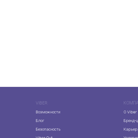
VIBER
КОМП
Возможности
О Viber
Блог
Бренд-
Безопасность
Карьер
Viber Out
Услови