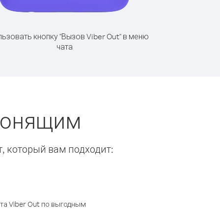
ьзовать кнопку "Вызов Viber Out" в меню
чата
звонящим
т, который вам подходит:
а Viber Out по выгодным