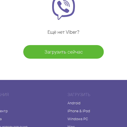
Ещё нет Viber?
Загрузить сейчас
АНИЯ
ЗАГРУЗИТЬ
Android
центр
iPhone & iPad
а
Windows PC
я использования
Mac