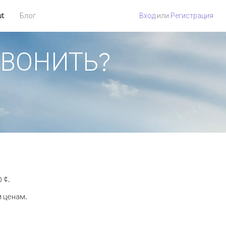
ut
Блог
Вход
или
Регистрация
ОЗВОНИТЬ?
 ¢.
м ценам.