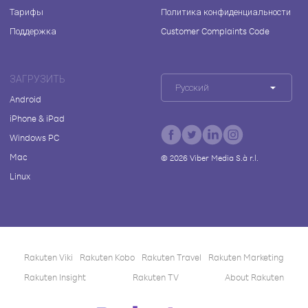
Тарифы
Политика конфиденциальности
Поддержка
Customer Complaints Code
ЗАГРУЗИТЬ
Русский
Android
iPhone & iPad
Windows PC
Mac
©
2026
Viber Media S.à r.l.
Linux
Rakuten Viki
Rakuten Kobo
Rakuten Travel
Rakuten Marketing
Rakuten Insight
Rakuten TV
About Rakuten