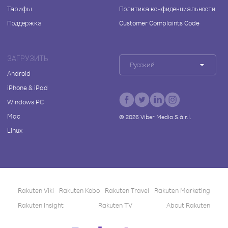
Тарифы
Политика конфиденциальности
Поддержка
Customer Complaints Code
ЗАГРУЗИТЬ
Русский
Android
iPhone & iPad
Windows PC
Mac
©
2026
Viber Media S.à r.l.
Linux
Rakuten Viki
Rakuten Kobo
Rakuten Travel
Rakuten Marketing
Rakuten Insight
Rakuten TV
About Rakuten