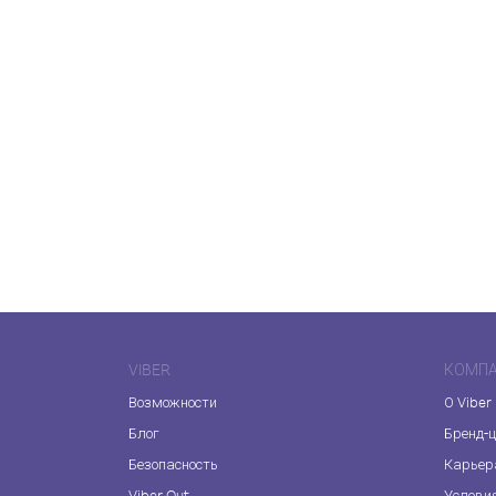
VIBER
КОМП
Возможности
О Viber
Блог
Бренд-
Безопасность
Карьер
Viber Out
Услови