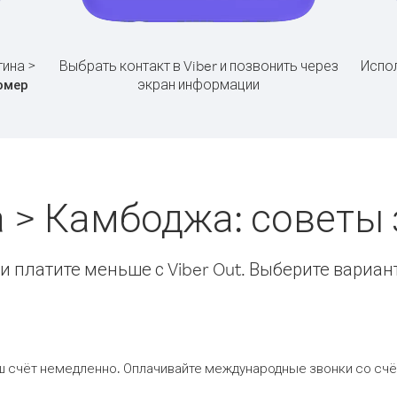
тина >
Выбрать контакт в Viber и позвонить через
Испол
экран информации
омер
а > Камбоджа: советы
 платите меньше с Viber Out. Выберите вариан
ш счёт немедленно. Оплачивайте международные звонки со счёт