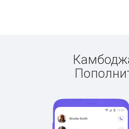
Камбоджа:
Пополнит