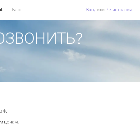
ut
Блог
Вход
или
Регистрация
ПОЗВОНИТЬ?
0 ¢.
ым ценам.