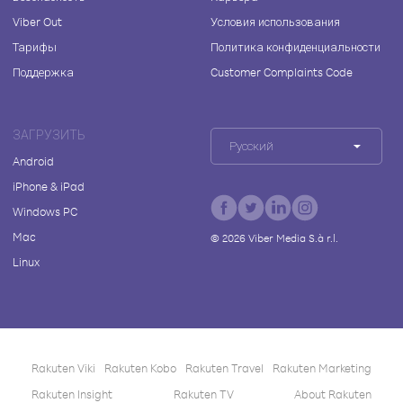
Viber Out
Условия использования
Тарифы
Политика конфиденциальности
Поддержка
Customer Complaints Code
ЗАГРУЗИТЬ
Русский
Android
iPhone & iPad
Windows PC
Mac
©
2026
Viber Media S.à r.l.
Linux
Rakuten Viki
Rakuten Kobo
Rakuten Travel
Rakuten Marketing
Rakuten Insight
Rakuten TV
About Rakuten