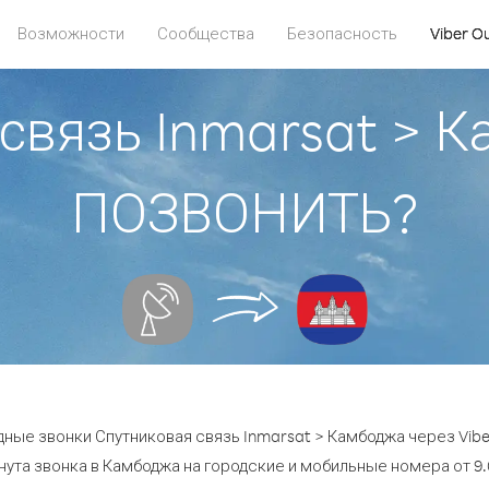
Возможности
Сообщества
Безопасность
Viber O
связь Inmarsat > 
ПОЗВОНИТЬ?
ные звонки Спутниковая связь Inmarsat > Камбоджа через Vibe
ута звонка в Камбоджа на городские и мобильные номера от 9.