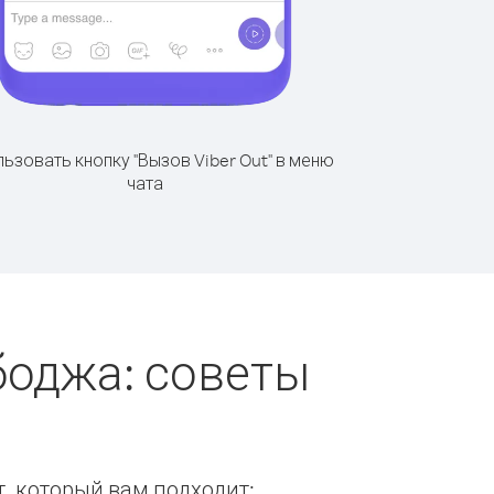
ьзовать кнопку "Вызов Viber Out" в меню
чата
боджа: советы
т, который вам подходит: