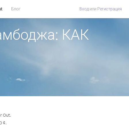
ut
Блог
Вход
или
Регистрация
Камбоджа: КАК
r Out.
0 ¢.