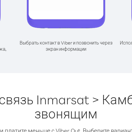
Выбрать контакт в Viber и позвонить через
Испол
жа,
экран информации
связь Inmarsat > Кам
звонящим
 платите меньше с Viber Out. Выберите вариан