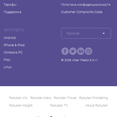
Тарифы
Политика конфиденциальности
Поддержка
Customer Complaints Code
ЗАГРУЗИТЬ
Русский
Android
iPhone & iPad
Windows PC
Mac
©
2026
Viber Media S.à r.l.
Linux
Rakuten Viki
Rakuten Kobo
Rakuten Travel
Rakuten Marketing
Rakuten Insight
Rakuten TV
About Rakuten