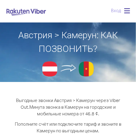
Вход
Togg
navig
Австрия > Камерун: КАК
ПОЗВОНИТЬ?
Выгодные звонки Австрия > Камерун через Viber
Out.
Минута звонка в Камерун на городские и
мобильные номера от 46.8 ¢.
Пополните счёт или подключите тариф и звоните в
Камерун по выгодным ценам.