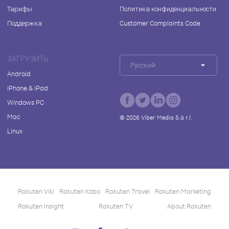
Тарифы
Политика конфиденциальности
Поддержка
Customer Complaints Code
ЗАГРУЗИТЬ
Русский
Android
iPhone & iPad
Windows PC
Mac
©
2026
Viber Media S.à r.l.
Linux
Rakuten Viki
Rakuten Kobo
Rakuten Travel
Rakuten Marketing
Rakuten Insight
Rakuten TV
About Rakuten