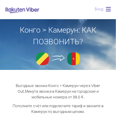
Вход
Togg
navig
Конго > Камерун: КАК
ПОЗВОНИТЬ?
Выгодные звонки Конго > Камерун через Viber
Out.
Минута звонка в Камерун на городские и
мобильные номера от 39.0 ¢.
Пополните счёт или подключите тариф и звоните в
Камерун по выгодным ценам.