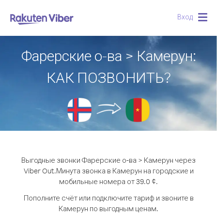
Вход
Togg
navig
Фарерские о-ва > Камерун:
КАК ПОЗВОНИТЬ?
Выгодные звонки Фарерские о-ва > Камерун через
Viber Out.
Минута звонка в Камерун на городские и
мобильные номера от 39.0 ¢.
Пополните счёт или подключите тариф и звоните в
Камерун по выгодным ценам.