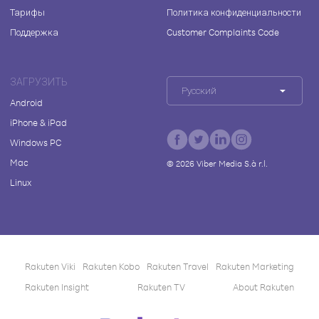
Тарифы
Политика конфиденциальности
Поддержка
Customer Complaints Code
ЗАГРУЗИТЬ
Русский
Android
iPhone & iPad
Windows PC
Mac
©
2026
Viber Media S.à r.l.
Linux
Rakuten Viki
Rakuten Kobo
Rakuten Travel
Rakuten Marketing
Rakuten Insight
Rakuten TV
About Rakuten