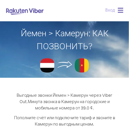
Вход
Togg
navig
Йемен > Камерун: КАК
ПОЗВОНИТЬ?
Выгодные звонки Йемен > Камерун через Viber
Out.
Минута звонка в Камерун на городские и
мобильные номера от 39.0 ¢.
Пополните счёт или подключите тариф и звоните в
Камерун по выгодным ценам.