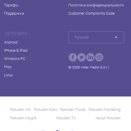
Тарифы
Политика конфиденциальности
Поддержка
Customer Complaints Code
ЗАГРУЗИТЬ
Русский
Android
iPhone & iPad
Windows PC
Mac
©
2026
Viber Media S.à r.l.
Linux
Rakuten Viki
Rakuten Kobo
Rakuten Travel
Rakuten Marketing
Rakuten Insight
Rakuten TV
About Rakuten