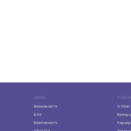
VIBER
КОМП
Возможности
О Viber
Блог
Бренд-
Безопасность
Карьер
Viber Out
Услови