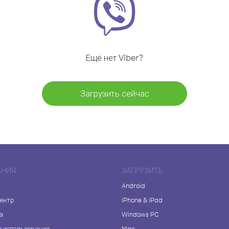
Ещё нет Viber?
Загрузить сейчас
АНИЯ
ЗАГРУЗИТЬ
Android
центр
iPhone & iPad
а
Windows PC
я использования
Mac