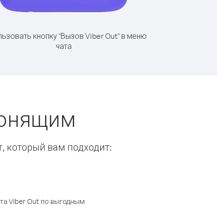
ьзовать кнопку "Вызов Viber Out" в меню
чата
вонящим
т, который вам подходит:
а Viber Out по выгодным