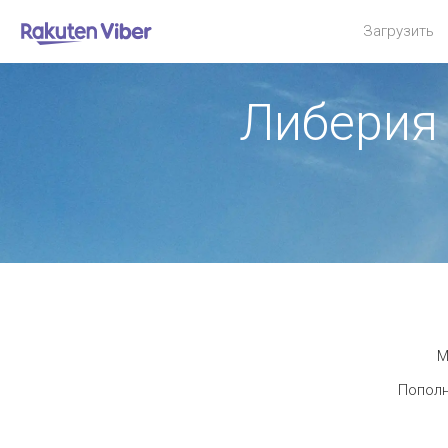
Загрузить
Либерия
М
Пополн