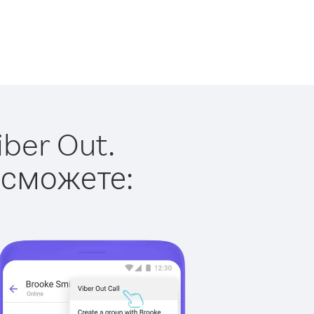
ber Out.
 сможете: