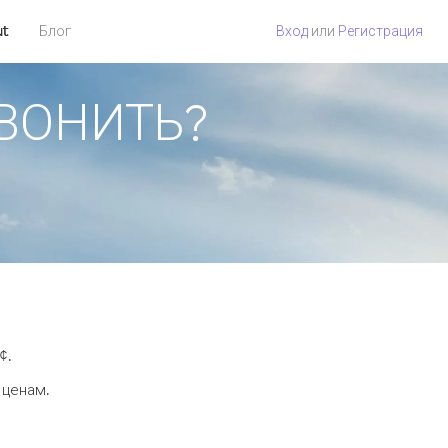
ut
Блог
Вход
или
Регистрация
ЗВОНИТЬ?
¢.
 ценам.